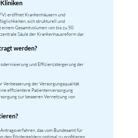
 Kliniken
FV) eröffnet Krankenhäusern und
glichkeiten, sich strukturell und
Mit einem Gesamtvolumen von bis zu 50
e zentrale Säule der Krankenhausreform dar.
tragt werden?
dernisierung und Effizienzsteigerung der
ur Verbesserung der Versorgungsqualität
r eine effizientere Patientenversorgung
rsorgung zur besseren Vernetzung von
tieren?
s Antragsverfahren, das vom Bundesamt für
n den Fördergeldern optimal zu profitieren,